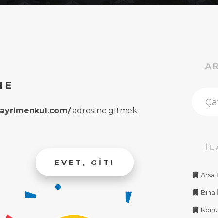
A
ME
rgayrimenkul.com/
adresine gitmek
İL
EVET, GIT!
Arsa İ
Bina İ
Konut 