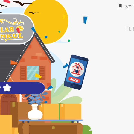
İşyeri 
İL