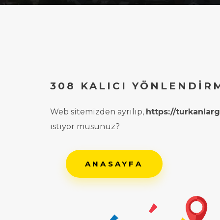
308 KALICI YÖNLENDIR
Web sitemizden ayrılıp,
https://turkanla
istiyor musunuz?
ANASAYFA