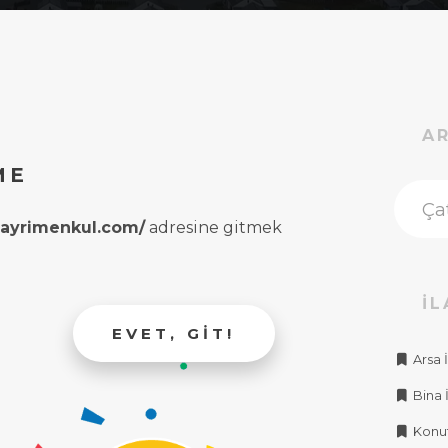
A
ME
rgayrimenkul.com/
adresine gitmek
İL
EVET, GIT!
Arsa İ
Bina İ
Konut 