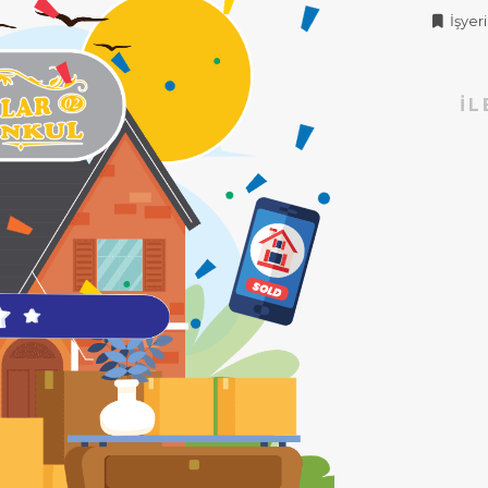
İşyeri 
İL