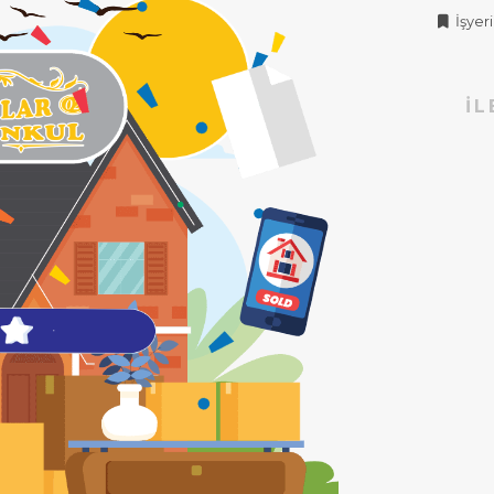
İşyeri 
İL