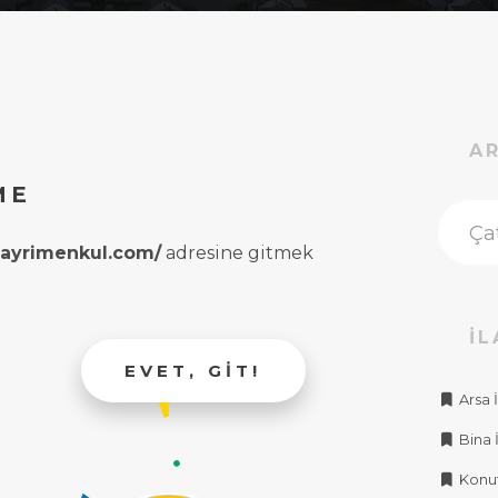
A
ME
rgayrimenkul.com/
adresine gitmek
İL
EVET, GIT!
Arsa İ
Bina İ
Konut 