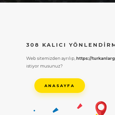
308 KALICI YÖNLENDIR
Web sitemizden ayrılıp,
https://turkanla
istiyor musunuz?
ANASAYFA