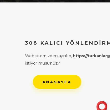
308 KALICI YÖNLENDIR
Web sitemizden ayrılıp,
https://turkanla
istiyor musunuz?
ANASAYFA