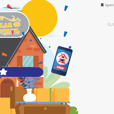
İşyeri 
İL