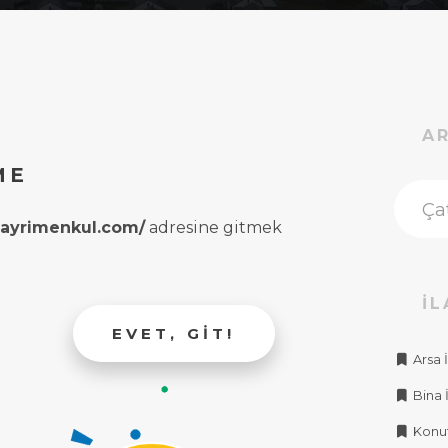
A
ME
rgayrimenkul.com/
adresine gitmek
İL
EVET, GIT!
Arsa İ
Bina İ
Konut 