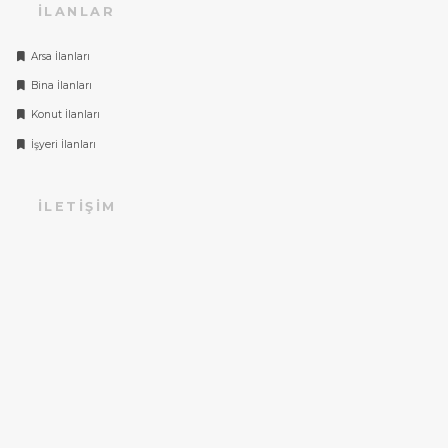
İLANLAR
Arsa İlanları
Bina İlanları
Konut İlanları
İşyeri İlanları
İLETIŞIM