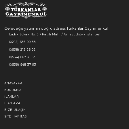
Geleceğe yatırımın doğru adresi, Türkanlar Gayrimenkul
Ladik Sokak No: 3 / Fatih Mah. / Arnavutköy / İstanbul
0(212) 686 00 88
0(538) 212 26 02
0(534) 067 31 63
0(539) 948 37 93
ANASAYFA
KURUMSAL
İLANLAR
İLAN ARA
BIZE ULAŞIN
SITE HARITASI