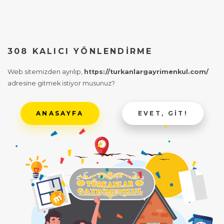
308 KALICI YÖNLENDIRME
Web sitemizden ayrılıp,
https://turkanlargayrimenkul.com/
adresine gitmek istiyor musunuz?
ANASAYFA
EVET, GIT!