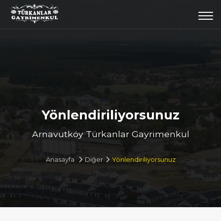
Togg
navi
Yönlendiriliyorsunuz
Arnavutköy Türkanlar Gayrimenkul
Anasayfa
Diğer
Yönlendiriliyorsunuz