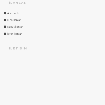
İLANLAR
Arsa İlanları
Bina İlanları
Konut İlanları
İşyeri İlanları
İLETIŞIM