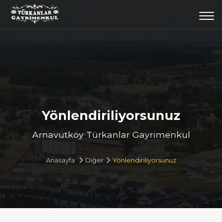
Togg
navi
Yönlendiriliyorsunuz
Arnavutköy Türkanlar Gayrimenkul
Anasayfa
Diğer
Yönlendiriliyorsunuz