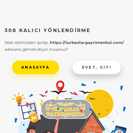
308 KALICI YÖNLENDIRME
Web sitemizden ayrılıp,
https://turkanlargayrimenkul.com/
adresine gitmek istiyor musunuz?
ANASAYFA
EVET, GIT!