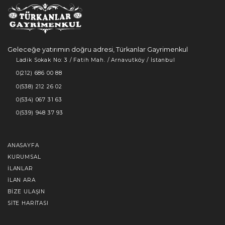
Geleceğe yatırımın doğru adresi, Türkanlar Gayrimenkul
Ladik Sokak No: 3 / Fatih Mah. / Arnavutköy / İstanbul
0(212) 686 00 88
0(538) 212 26 02
0(534) 067 31 63
0(539) 948 37 93
ANASAYFA
KURUMSAL
İLANLAR
İLAN ARA
BIZE ULAŞIN
SITE HARITASI