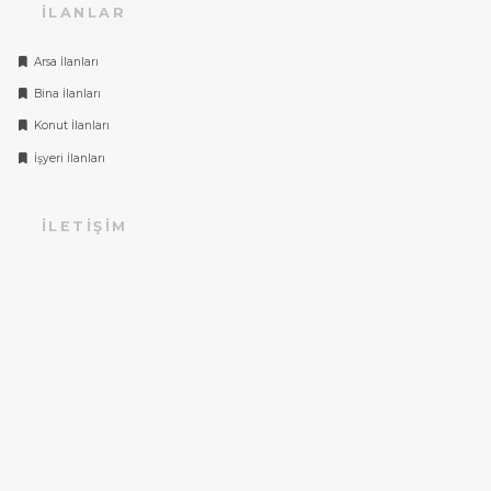
İLANLAR
Arsa İlanları
Bina İlanları
Konut İlanları
İşyeri İlanları
İLETIŞIM