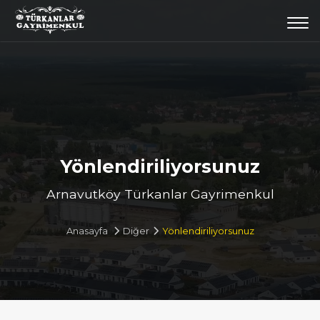
Togg
navi
Yönlendiriliyorsunuz
Arnavutköy Türkanlar Gayrimenkul
Anasayfa
Diğer
Yönlendiriliyorsunuz