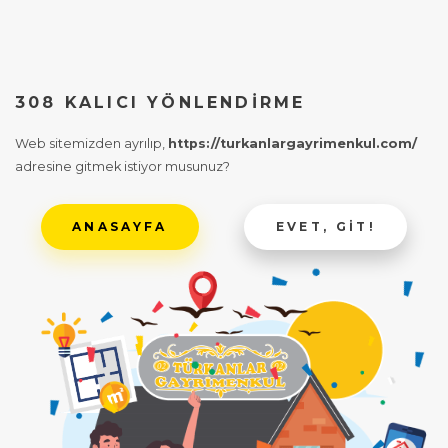
308 KALICI YÖNLENDIRME
Web sitemizden ayrılıp,
https://turkanlargayrimenkul.com/
adresine gitmek istiyor musunuz?
ANASAYFA
EVET, GIT!