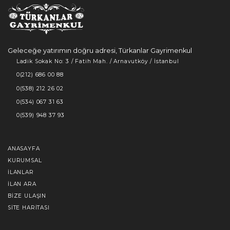
Geleceğe yatırımın doğru adresi, Türkanlar Gayrimenkul
Ladik Sokak No: 3 / Fatih Mah. / Arnavutköy / İstanbul
0(212) 686 00 88
0(538) 212 26 02
0(534) 067 31 63
0(539) 948 37 93
ANASAYFA
KURUMSAL
İLANLAR
İLAN ARA
BIZE ULAŞIN
SITE HARITASI