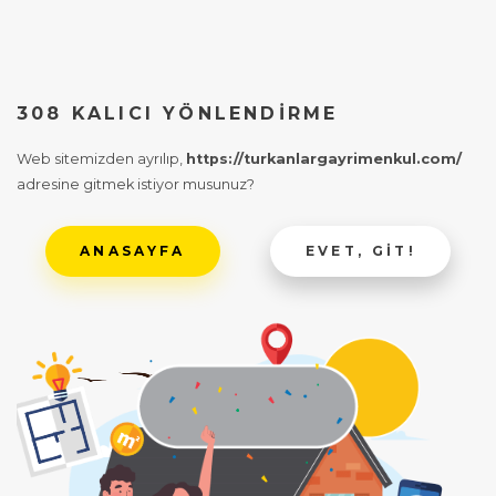
308 KALICI YÖNLENDIRME
Web sitemizden ayrılıp,
https://turkanlargayrimenkul.com/
adresine gitmek istiyor musunuz?
ANASAYFA
EVET, GIT!