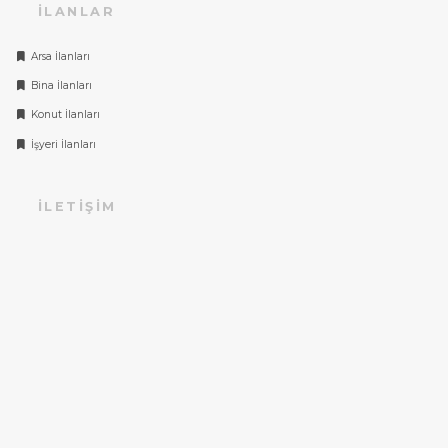
İLANLAR
Arsa İlanları
Bina İlanları
Konut İlanları
İşyeri İlanları
İLETIŞIM