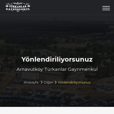
Togg
navi
Yönlendiriliyorsunuz
Arnavutköy Türkanlar Gayrimenkul
Anasayfa
Diğer
Yönlendiriliyorsunuz