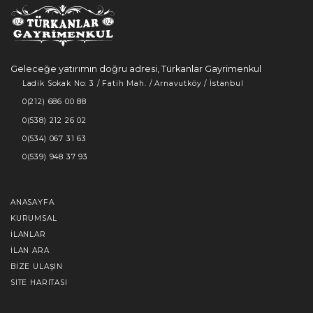
Geleceğe yatırımın doğru adresi, Türkanlar Gayrimenkul
Ladik Sokak No: 3 / Fatih Mah. / Arnavutköy / İstanbul
0(212) 686 00 88
0(538) 212 26 02
0(534) 067 31 63
0(539) 948 37 93
ANASAYFA
KURUMSAL
İLANLAR
İLAN ARA
BIZE ULAŞIN
SITE HARITASI