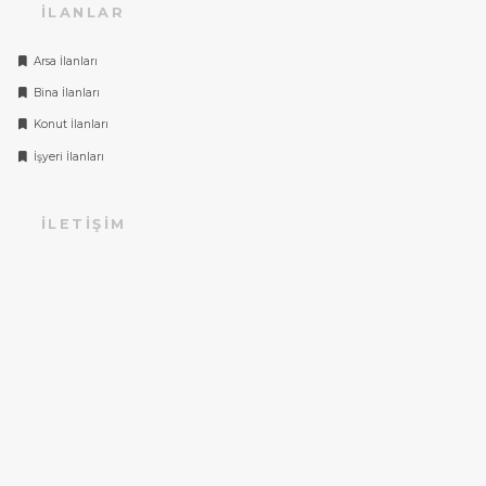
İLANLAR
Arsa İlanları
Bina İlanları
Konut İlanları
İşyeri İlanları
İLETIŞIM