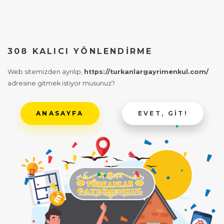
308 KALICI YÖNLENDIRME
Web sitemizden ayrılıp,
https://turkanlargayrimenkul.com/
adresine gitmek istiyor musunuz?
ANASAYFA
EVET, GIT!