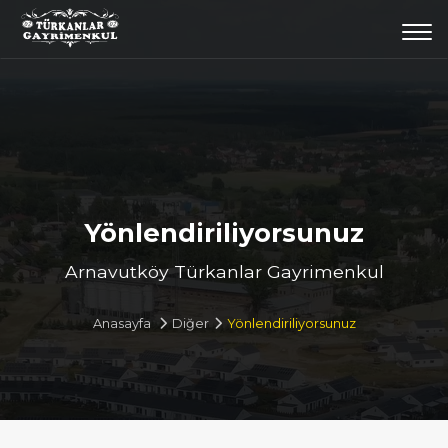
Togg
navi
Yönlendiriliyorsunuz
Arnavutköy Türkanlar Gayrimenkul
Anasayfa
Diğer
Yönlendiriliyorsunuz