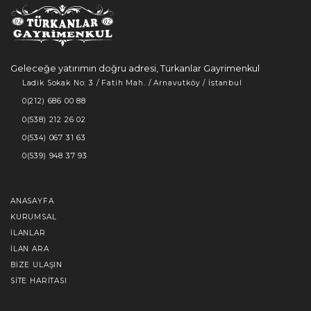
Geleceğe yatırımın doğru adresi, Türkanlar Gayrimenkul
Ladik Sokak No: 3 / Fatih Mah. / Arnavutköy / İstanbul
0(212) 686 00 88
0(538) 212 26 02
0(534) 067 31 63
0(539) 948 37 93
ANASAYFA
KURUMSAL
İLANLAR
İLAN ARA
BIZE ULAŞIN
SITE HARITASI