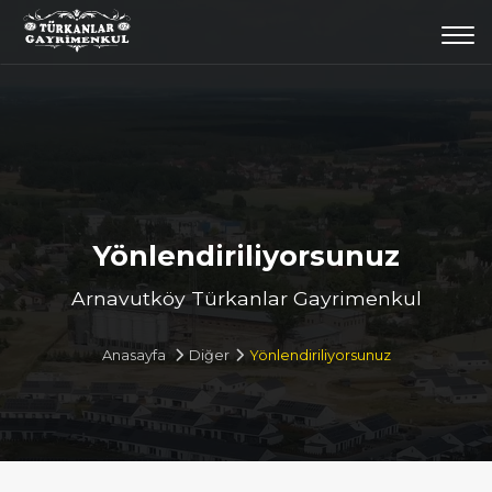
Togg
navi
Yönlendiriliyorsunuz
Arnavutköy Türkanlar Gayrimenkul
Anasayfa
Diğer
Yönlendiriliyorsunuz