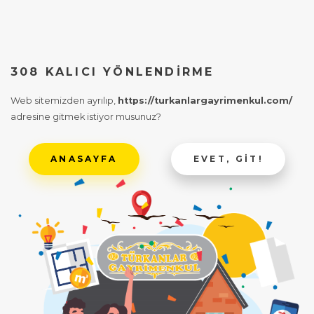
308 KALICI YÖNLENDIRME
Web sitemizden ayrılıp,
https://turkanlargayrimenkul.com/
adresine gitmek istiyor musunuz?
ANASAYFA
EVET, GIT!