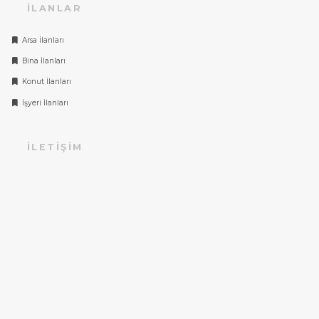
İLANLAR
Arsa İlanları
Bina İlanları
Konut İlanları
İşyeri İlanları
İLETIŞIM