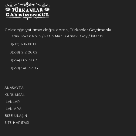
Geleceğe yatırımın doğru adresi, Türkanlar Gayrimenkul
Ladik Sokak No: 3 / Fatih Mah. / Arnavutköy / İstanbul
0(212) 686 00 88
0(538) 212 26 02
0(534) 067 31 63
0(539) 948 37 93
ANASAYFA
KURUMSAL
İLANLAR
İLAN ARA
BIZE ULAŞIN
SITE HARITASI