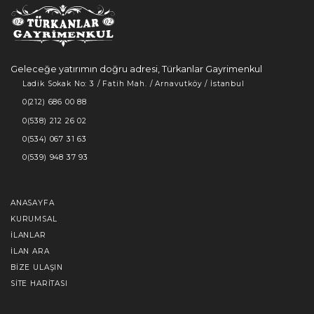
Geleceğe yatırımın doğru adresi, Türkanlar Gayrimenkul
Ladik Sokak No: 3 / Fatih Mah. / Arnavutköy / İstanbul
0(212) 686 00 88
0(538) 212 26 02
0(534) 067 31 63
0(539) 948 37 93
ANASAYFA
KURUMSAL
İLANLAR
İLAN ARA
BIZE ULAŞIN
SITE HARITASI