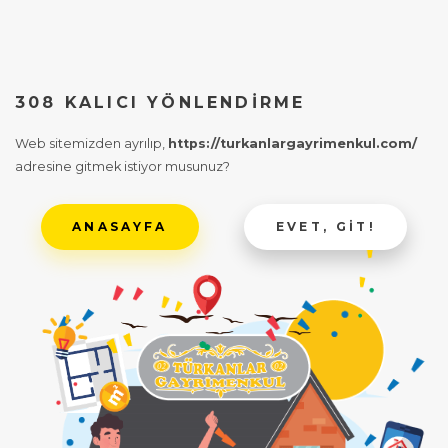
308 KALICI YÖNLENDIRME
Web sitemizden ayrılıp,
https://turkanlargayrimenkul.com/
adresine gitmek istiyor musunuz?
ANASAYFA
EVET, GIT!