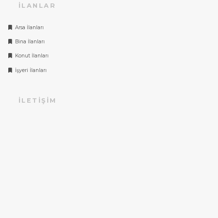
İLANLAR
Arsa İlanları
Bina İlanları
Konut İlanları
İşyeri İlanları
İLETIŞIM