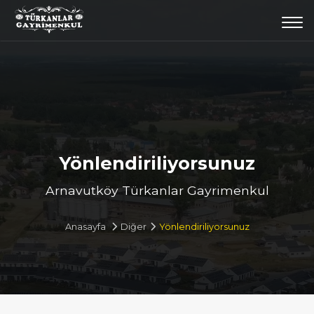
Togg
navi
Yönlendiriliyorsunuz
Arnavutköy Türkanlar Gayrimenkul
Anasayfa
Diğer
Yönlendiriliyorsunuz