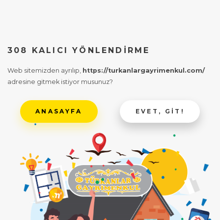
308 KALICI YÖNLENDIRME
Web sitemizden ayrılıp,
https://turkanlargayrimenkul.com/
adresine gitmek istiyor musunuz?
ANASAYFA
EVET, GIT!