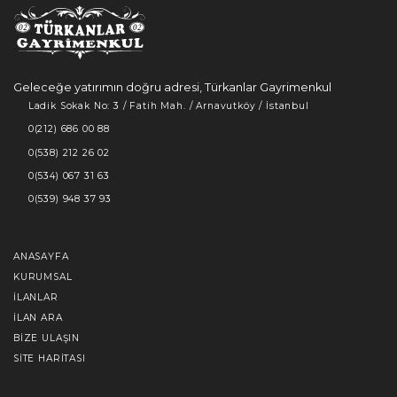
Geleceğe yatırımın doğru adresi, Türkanlar Gayrimenkul
Ladik Sokak No: 3 / Fatih Mah. / Arnavutköy / İstanbul
0(212) 686 00 88
0(538) 212 26 02
0(534) 067 31 63
0(539) 948 37 93
ANASAYFA
KURUMSAL
İLANLAR
İLAN ARA
BIZE ULAŞIN
SITE HARITASI