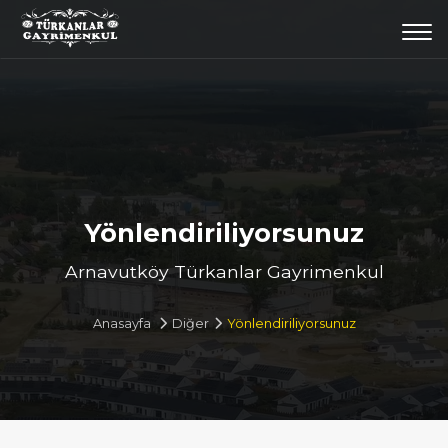
Togg
navi
Yönlendiriliyorsunuz
Arnavutköy Türkanlar Gayrimenkul
Anasayfa
Diğer
Yönlendiriliyorsunuz