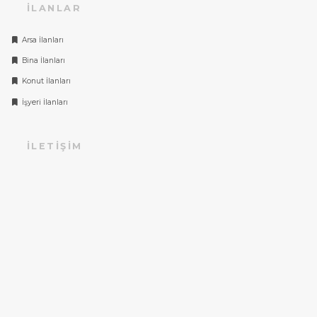
İLANLAR
Arsa İlanları
Bina İlanları
Konut İlanları
İşyeri İlanları
İLETIŞIM