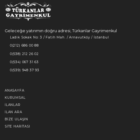
Geleceğe yatırımın doğru adresi, Türkanlar Gayrimenkul
Ladik Sokak No: 3 / Fatih Mah. / Arnavutköy / İstanbul
0(212) 686 00 88
0(538) 212 26 02
0(534) 067 31 63
0(539) 948 37 93
ANASAYFA
KURUMSAL
İLANLAR
İLAN ARA
BIZE ULAŞIN
SITE HARITASI