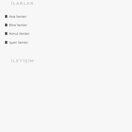
İLANLAR
Arsa İlanları
Bina İlanları
Konut İlanları
İşyeri İlanları
İLETIŞIM