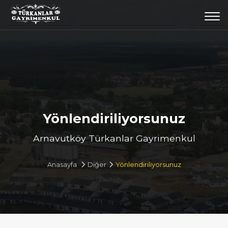
Togg
navi
Yönlendiriliyorsunuz
Arnavutköy Türkanlar Gayrimenkul
Anasayfa
Diğer
Yönlendiriliyorsunuz