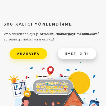
308 KALICI YÖNLENDIRME
Web sitemizden ayrılıp,
https://turkanlargayrimenkul.com/
adresine gitmek istiyor musunuz?
ANASAYFA
EVET, GIT!