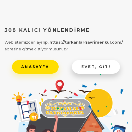
308 KALICI YÖNLENDIRME
Web sitemizden ayrılıp,
https://turkanlargayrimenkul.com/
adresine gitmek istiyor musunuz?
ANASAYFA
EVET, GIT!