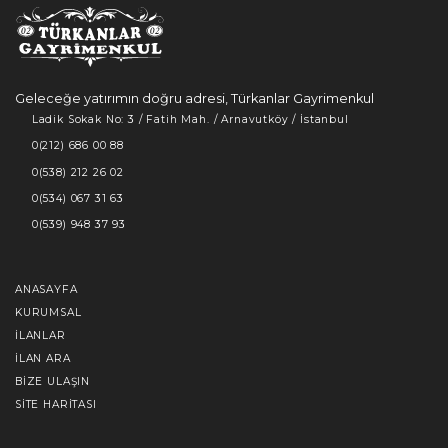
Geleceğe yatırımın doğru adresi, Türkanlar Gayrimenkul
Ladik Sokak No: 3 / Fatih Mah. / Arnavutköy / İstanbul
0(212) 686 00 88
0(538) 212 26 02
0(534) 067 31 63
0(539) 948 37 93
ANASAYFA
KURUMSAL
İLANLAR
İLAN ARA
BIZE ULAŞIN
SITE HARITASI