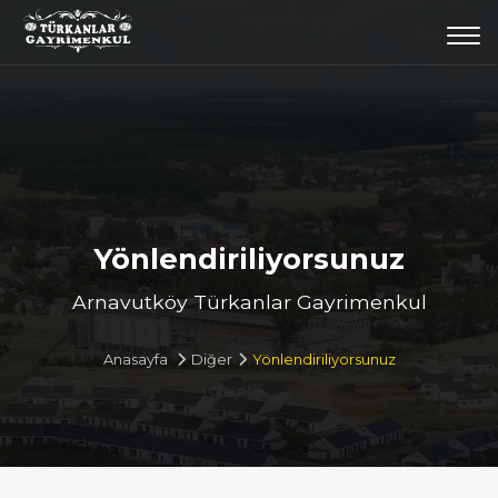
Togg
navi
Yönlendiriliyorsunuz
Arnavutköy Türkanlar Gayrimenkul
Anasayfa
Diğer
Yönlendiriliyorsunuz