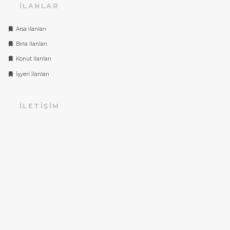
İLANLAR
Arsa İlanları
Bina İlanları
Konut İlanları
İşyeri İlanları
İLETIŞIM