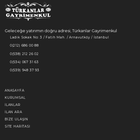
Geleceğe yatırımın doğru adresi, Türkanlar Gayrimenkul
Ladik Sokak No: 3 / Fatih Mah. / Arnavutköy / İstanbul
0(212) 686 00 88
0(538) 212 26 02
0(534) 067 31 63
0(539) 948 37 93
ANASAYFA
KURUMSAL
İLANLAR
İLAN ARA
BIZE ULAŞIN
SITE HARITASI