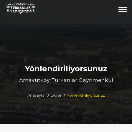
Togg
navi
Yönlendiriliyorsunuz
Arnavutköy Türkanlar Gayrimenkul
Anasayfa
Diğer
Yönlendiriliyorsunuz