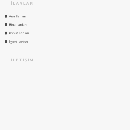
İLANLAR
Arsa İlanları
Bina İlanları
Konut İlanları
İşyeri İlanları
İLETIŞIM