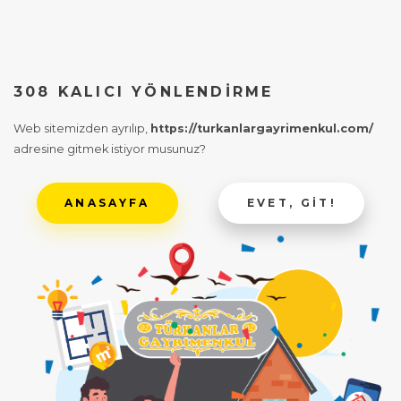
308 KALICI YÖNLENDIRME
Web sitemizden ayrılıp,
https://turkanlargayrimenkul.com/
adresine gitmek istiyor musunuz?
ANASAYFA
EVET, GIT!