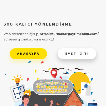
308 KALICI YÖNLENDIRME
Web sitemizden ayrılıp,
https://turkanlargayrimenkul.com/
adresine gitmek istiyor musunuz?
ANASAYFA
EVET, GIT!