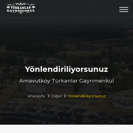
Togg
navi
Yönlendiriliyorsunuz
Arnavutköy Türkanlar Gayrimenkul
Anasayfa
Diğer
Yönlendiriliyorsunuz