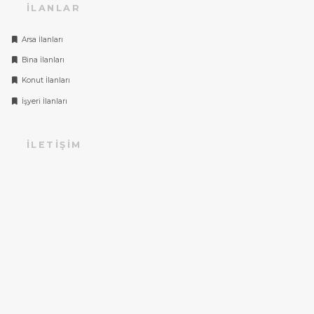
İLANLAR
Arsa İlanları
Bina İlanları
Konut İlanları
İşyeri İlanları
İLETIŞIM