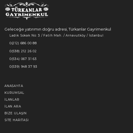
Geleceğe yatırımın doğru adresi, Türkanlar Gayrimenkul
Ladik Sokak No: 3 / Fatih Mah. / Arnavutköy / İstanbul
0(212) 686 00 88
0(538) 212 26 02
0(534) 067 31 63
0(539) 948 37 93
ANASAYFA
KURUMSAL
İLANLAR
İLAN ARA
BIZE ULAŞIN
SITE HARITASI