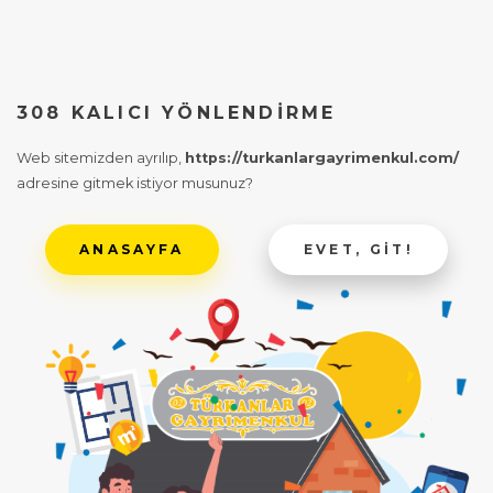
308 KALICI YÖNLENDIRME
Web sitemizden ayrılıp,
https://turkanlargayrimenkul.com/
adresine gitmek istiyor musunuz?
ANASAYFA
EVET, GIT!