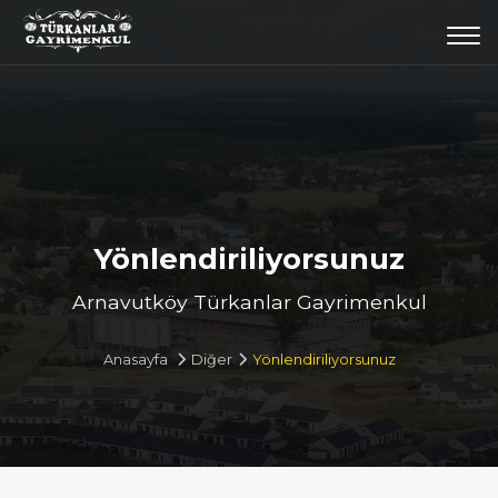
Togg
navi
Yönlendiriliyorsunuz
Arnavutköy Türkanlar Gayrimenkul
Anasayfa
Diğer
Yönlendiriliyorsunuz