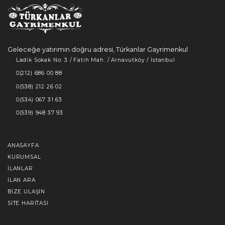
Geleceğe yatırımın doğru adresi, Türkanlar Gayrimenkul
Ladik Sokak No: 3 / Fatih Mah. / Arnavutköy / İstanbul
0(212) 686 00 88
0(538) 212 26 02
0(534) 067 31 63
0(539) 948 37 93
ANASAYFA
KURUMSAL
İLANLAR
İLAN ARA
BIZE ULAŞIN
SITE HARITASI