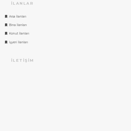
İLANLAR
Arsa İlanları
Bina İlanları
Konut İlanları
İşyeri İlanları
İLETIŞIM