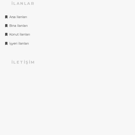
İLANLAR
Arsa İlanları
Bina İlanları
Konut İlanları
İşyeri İlanları
İLETIŞIM