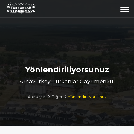
Togg
navi
Yönlendiriliyorsunuz
Arnavutköy Türkanlar Gayrimenkul
Anasayfa
Diğer
Yönlendiriliyorsunuz