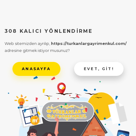
308 KALICI YÖNLENDIRME
Web sitemizden ayrılıp,
https://turkanlargayrimenkul.com/
adresine gitmek istiyor musunuz?
ANASAYFA
EVET, GIT!