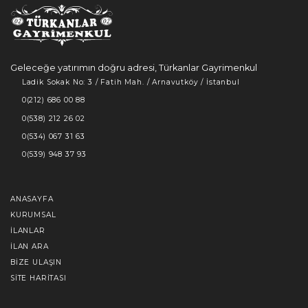
Geleceğe yatırımın doğru adresi, Türkanlar Gayrimenkul
Ladik Sokak No: 3 / Fatih Mah. / Arnavutköy / İstanbul
0(212) 686 00 88
0(538) 212 26 02
0(534) 067 31 63
0(539) 948 37 93
ANASAYFA
KURUMSAL
İLANLAR
İLAN ARA
BIZE ULAŞIN
SITE HARITASI