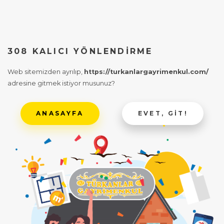
308 KALICI YÖNLENDIRME
Web sitemizden ayrılıp,
https://turkanlargayrimenkul.com/
adresine gitmek istiyor musunuz?
ANASAYFA
EVET, GIT!