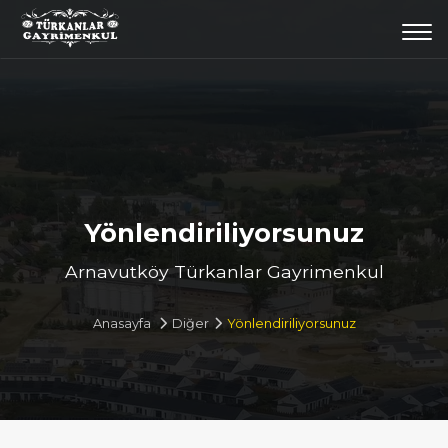
Togg
navi
Yönlendiriliyorsunuz
Arnavutköy Türkanlar Gayrimenkul
Anasayfa
Diğer
Yönlendiriliyorsunuz