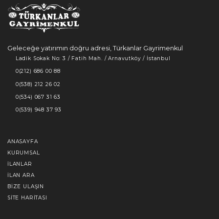
Geleceğe yatırımın doğru adresi, Türkanlar Gayrimenkul
Ladik Sokak No: 3 / Fatih Mah. / Arnavutköy / İstanbul
0(212) 686 00 88
0(538) 212 26 02
0(534) 067 31 63
0(539) 948 37 93
ANASAYFA
KURUMSAL
İLANLAR
İLAN ARA
BIZE ULAŞIN
SITE HARITASI