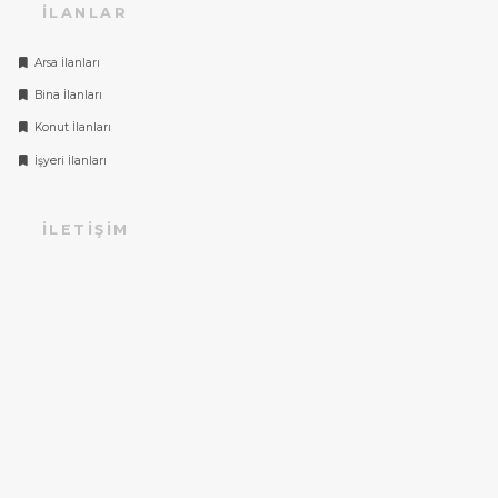
İLANLAR
Arsa İlanları
Bina İlanları
Konut İlanları
İşyeri İlanları
İLETIŞIM