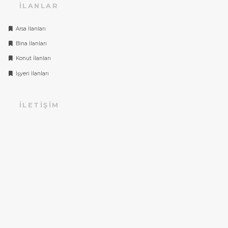
İLANLAR
Arsa İlanları
Bina İlanları
Konut İlanları
İşyeri İlanları
İLETIŞIM