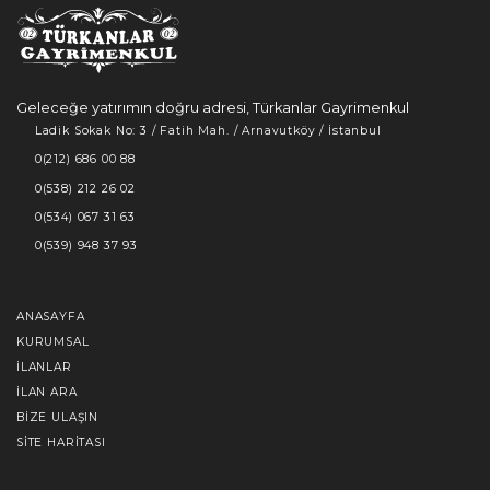
Geleceğe yatırımın doğru adresi, Türkanlar Gayrimenkul
Ladik Sokak No: 3 / Fatih Mah. / Arnavutköy / İstanbul
0(212) 686 00 88
0(538) 212 26 02
0(534) 067 31 63
0(539) 948 37 93
ANASAYFA
KURUMSAL
İLANLAR
İLAN ARA
BIZE ULAŞIN
SITE HARITASI