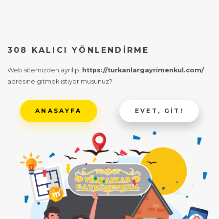
308 KALICI YÖNLENDIRME
Web sitemizden ayrılıp,
https://turkanlargayrimenkul.com/
adresine gitmek istiyor musunuz?
ANASAYFA
EVET, GIT!