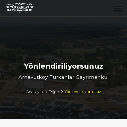
Togg
navi
Yönlendiriliyorsunuz
Arnavutköy Türkanlar Gayrimenkul
Anasayfa
Diğer
Yönlendiriliyorsunuz