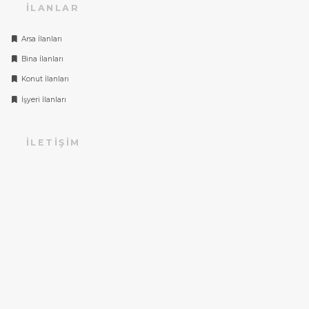
İLANLAR
Arsa İlanları
Bina İlanları
Konut İlanları
İşyeri İlanları
İLETIŞIM