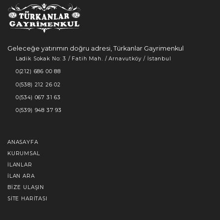
Geleceğe yatırımın doğru adresi, Türkanlar Gayrimenkul
Ladik Sokak No: 3 / Fatih Mah. / Arnavutköy / İstanbul
0(212) 686 00 88
0(538) 212 26 02
0(534) 067 31 63
0(539) 948 37 93
ANASAYFA
KURUMSAL
İLANLAR
İLAN ARA
BIZE ULAŞIN
SITE HARITASI