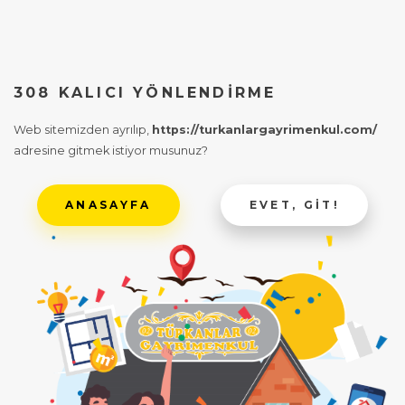
308 KALICI YÖNLENDIRME
Web sitemizden ayrılıp,
https://turkanlargayrimenkul.com/
adresine gitmek istiyor musunuz?
ANASAYFA
EVET, GIT!