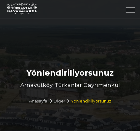
Togg
navi
Yönlendiriliyorsunuz
Arnavutköy Türkanlar Gayrimenkul
Anasayfa
Diğer
Yönlendiriliyorsunuz