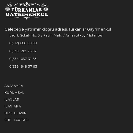
Geleceğe yatırımın doğru adresi, Türkanlar Gayrimenkul
Ladik Sokak No: 3 / Fatih Mah. / Arnavutköy / İstanbul
0(212) 686 00 88
0(538) 212 26 02
0(534) 067 31 63
0(539) 948 37 93
ANASAYFA
KURUMSAL
İLANLAR
İLAN ARA
BIZE ULAŞIN
SITE HARITASI