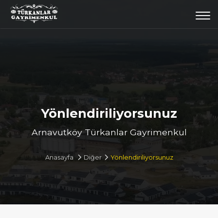
Togg
navi
Yönlendiriliyorsunuz
Arnavutköy Türkanlar Gayrimenkul
Anasayfa
Diğer
Yönlendiriliyorsunuz