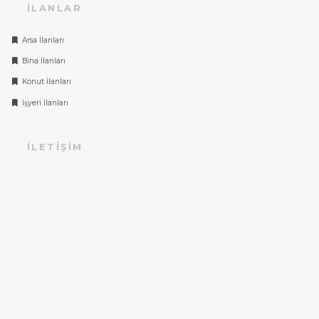
İLANLAR
Arsa İlanları
Bina İlanları
Konut İlanları
İşyeri İlanları
İLETIŞIM