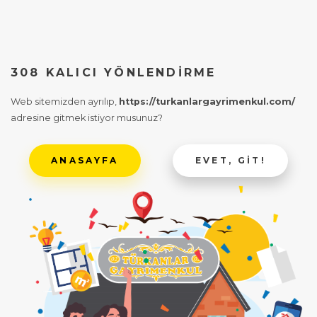
308 KALICI YÖNLENDIRME
Web sitemizden ayrılıp,
https://turkanlargayrimenkul.com/
adresine gitmek istiyor musunuz?
ANASAYFA
EVET, GIT!