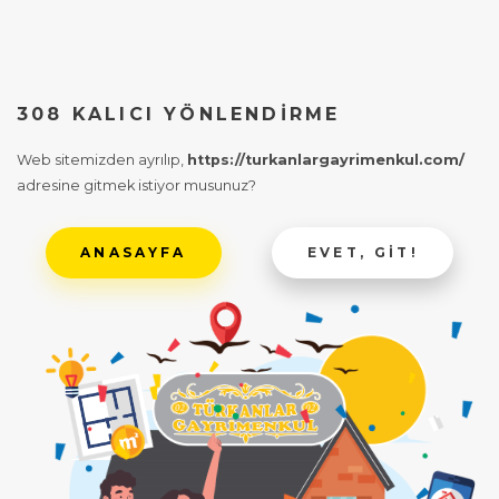
308 KALICI YÖNLENDIRME
Web sitemizden ayrılıp,
https://turkanlargayrimenkul.com/
adresine gitmek istiyor musunuz?
ANASAYFA
EVET, GIT!