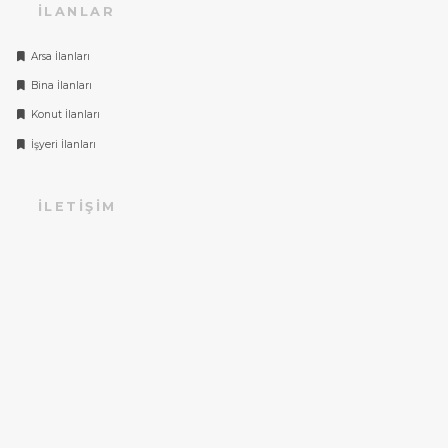
İLANLAR
Arsa İlanları
Bina İlanları
Konut İlanları
İşyeri İlanları
İLETIŞIM