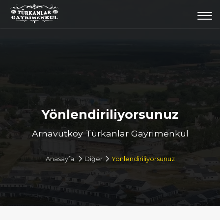
Togg
navi
Yönlendiriliyorsunuz
Arnavutköy Türkanlar Gayrimenkul
Anasayfa
Diğer
Yönlendiriliyorsunuz