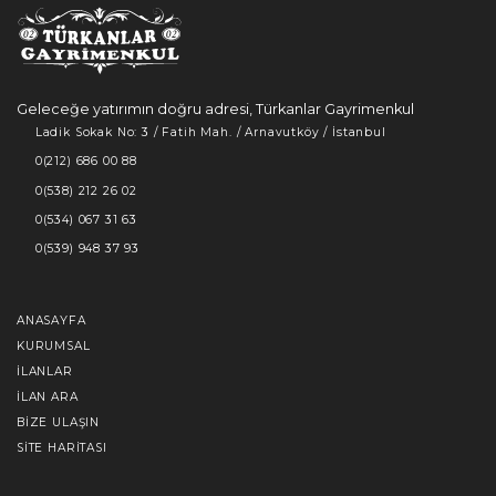
Geleceğe yatırımın doğru adresi, Türkanlar Gayrimenkul
Ladik Sokak No: 3 / Fatih Mah. / Arnavutköy / İstanbul
0(212) 686 00 88
0(538) 212 26 02
0(534) 067 31 63
0(539) 948 37 93
ANASAYFA
KURUMSAL
İLANLAR
İLAN ARA
BIZE ULAŞIN
SITE HARITASI