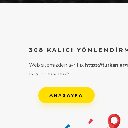
308 KALICI YÖNLENDIR
Web sitemizden ayrılıp,
https://turkanla
istiyor musunuz?
ANASAYFA