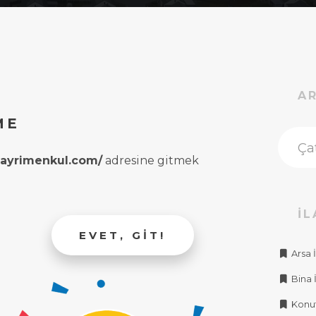
A
ME
rgayrimenkul.com/
adresine gitmek
İL
EVET, GIT!
Arsa İ
Bina İ
Konut 