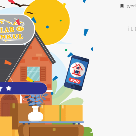
İşyeri 
İL