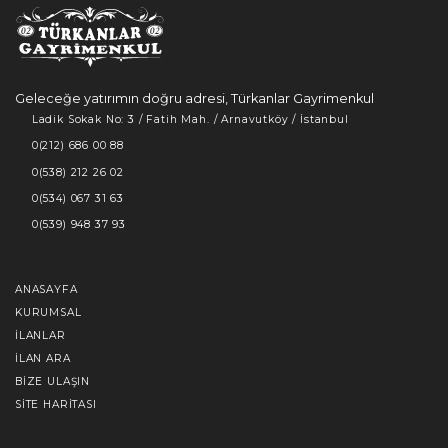
Geleceğe yatırımın doğru adresi, Türkanlar Gayrimenkul
Ladik Sokak No: 3 / Fatih Mah. / Arnavutköy / İstanbul
0(212) 686 00 88
0(538) 212 26 02
0(534) 067 31 63
0(539) 948 37 93
ANASAYFA
KURUMSAL
İLANLAR
İLAN ARA
BIZE ULAŞIN
SITE HARITASI