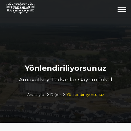
Togg
navi
Yönlendiriliyorsunuz
Arnavutköy Türkanlar Gayrimenkul
Anasayfa
Diğer
Yönlendiriliyorsunuz