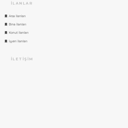
İLANLAR
Arsa İlanları
Bina İlanları
Konut İlanları
İşyeri İlanları
İLETIŞIM