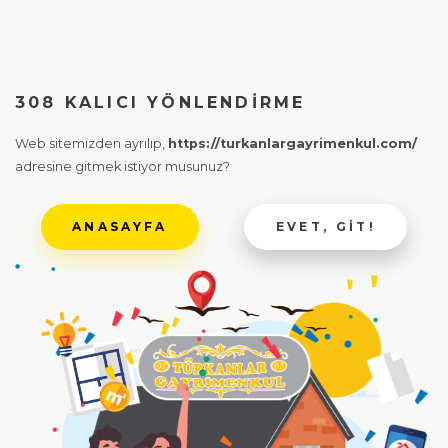
308 KALICI YÖNLENDIRME
Web sitemizden ayrılıp,
https://turkanlargayrimenkul.com/
adresine gitmek istiyor musunuz?
ANASAYFA
EVET, GIT!