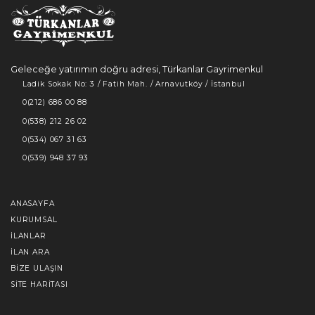
Geleceğe yatırımın doğru adresi, Türkanlar Gayrimenkul
Ladik Sokak No: 3 / Fatih Mah. / Arnavutköy / İstanbul
0(212) 686 00 88
0(538) 212 26 02
0(534) 067 31 63
0(539) 948 37 93
ANASAYFA
KURUMSAL
İLANLAR
İLAN ARA
BIZE ULAŞIN
SITE HARITASI