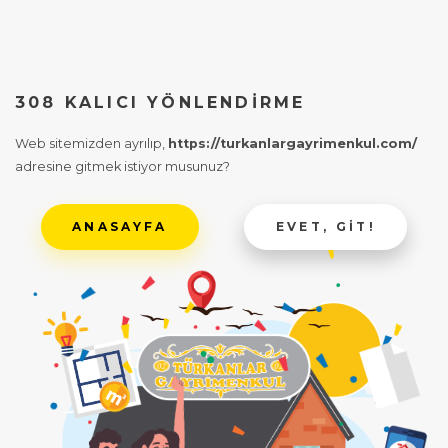
308 KALICI YÖNLENDIRME
Web sitemizden ayrılıp,
https://turkanlargayrimenkul.com/
adresine gitmek istiyor musunuz?
ANASAYFA
EVET, GIT!