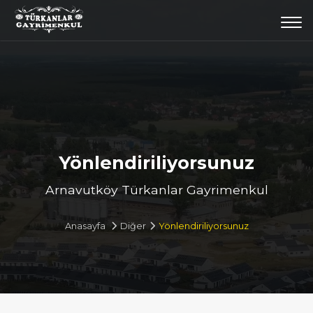
Togg
navi
Yönlendiriliyorsunuz
Arnavutköy Türkanlar Gayrimenkul
Anasayfa
Diğer
Yönlendiriliyorsunuz