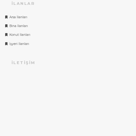
İLANLAR
Arsa İlanları
Bina İlanları
Konut İlanları
İşyeri İlanları
İLETIŞIM