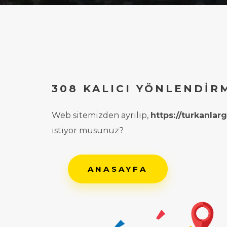
308 KALICI YÖNLENDIR
Web sitemizden ayrılıp,
https://turkanla
istiyor musunuz?
ANASAYFA