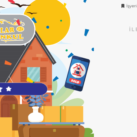
İşyeri 
İL