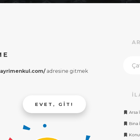
A
ME
rgayrimenkul.com/
adresine gitmek
İL
EVET, GIT!
Arsa İ
Bina İ
Konut 