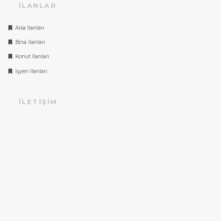
İLANLAR
Arsa İlanları
Bina İlanları
Konut İlanları
İşyeri İlanları
İLETIŞIM