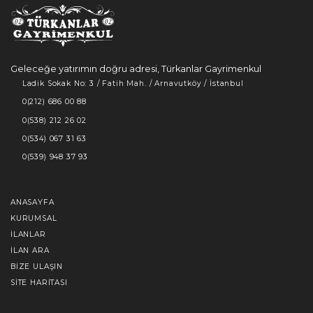
Geleceğe yatırımın doğru adresi, Türkanlar Gayrimenkul
Ladik Sokak No: 3 / Fatih Mah. / Arnavutköy / İstanbul
0(212) 686 00 88
0(538) 212 26 02
0(534) 067 31 63
0(539) 948 37 93
ANASAYFA
KURUMSAL
İLANLAR
İLAN ARA
BIZE ULAŞIN
SITE HARITASI