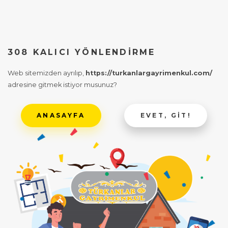
308 KALICI YÖNLENDIRME
Web sitemizden ayrılıp,
https://turkanlargayrimenkul.com/
adresine gitmek istiyor musunuz?
ANASAYFA
EVET, GIT!