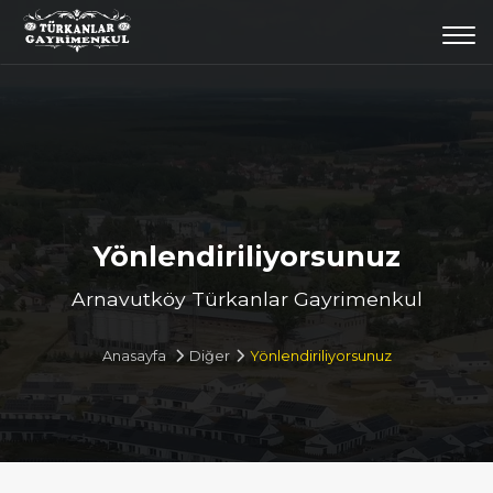
Togg
navi
Yönlendiriliyorsunuz
Arnavutköy Türkanlar Gayrimenkul
Anasayfa
Diğer
Yönlendiriliyorsunuz