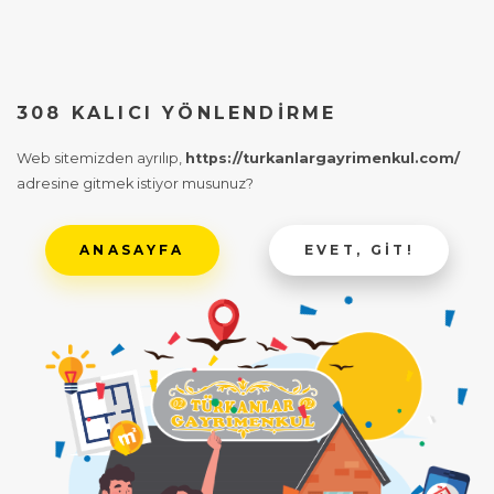
308 KALICI YÖNLENDIRME
Web sitemizden ayrılıp,
https://turkanlargayrimenkul.com/
adresine gitmek istiyor musunuz?
ANASAYFA
EVET, GIT!