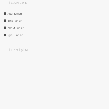
İLANLAR
Arsa İlanları
Bina İlanları
Konut İlanları
İşyeri İlanları
İLETIŞIM