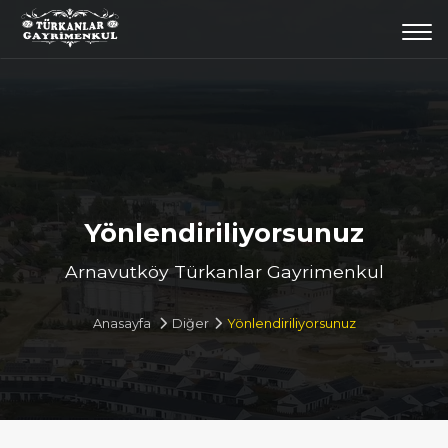
Togg
navi
Yönlendiriliyorsunuz
Arnavutköy Türkanlar Gayrimenkul
Anasayfa
Diğer
Yönlendiriliyorsunuz