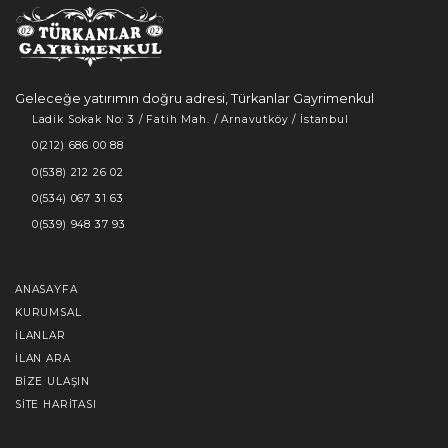
Geleceğe yatırımın doğru adresi, Türkanlar Gayrimenkul
Ladik Sokak No: 3 / Fatih Mah. / Arnavutköy / İstanbul
0(212) 686 00 88
0(538) 212 26 02
0(534) 067 31 63
0(539) 948 37 93
ANASAYFA
KURUMSAL
İLANLAR
İLAN ARA
BIZE ULAŞIN
SITE HARITASI