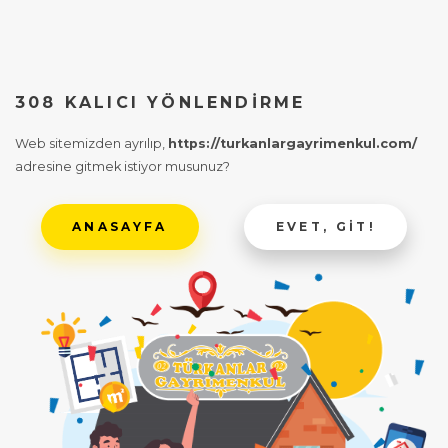
308 KALICI YÖNLENDIRME
Web sitemizden ayrılıp,
https://turkanlargayrimenkul.com/
adresine gitmek istiyor musunuz?
ANASAYFA
EVET, GIT!