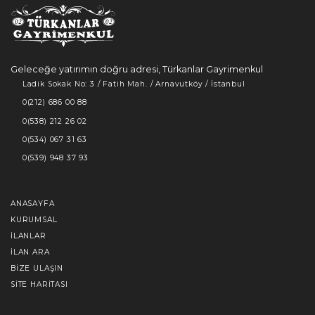
Geleceğe yatırımın doğru adresi, Türkanlar Gayrimenkul
Ladik Sokak No: 3 / Fatih Mah. / Arnavutköy / İstanbul
0(212) 686 00 88
0(538) 212 26 02
0(534) 067 31 63
0(539) 948 37 93
ANASAYFA
KURUMSAL
İLANLAR
İLAN ARA
BIZE ULAŞIN
SITE HARITASI