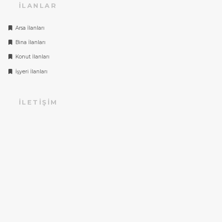
İLANLAR
Arsa İlanları
Bina İlanları
Konut İlanları
İşyeri İlanları
İLETIŞIM