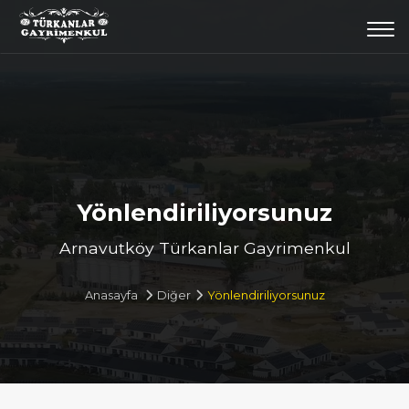
Togg
navi
Yönlendiriliyorsunuz
Arnavutköy Türkanlar Gayrimenkul
Anasayfa
Diğer
Yönlendiriliyorsunuz