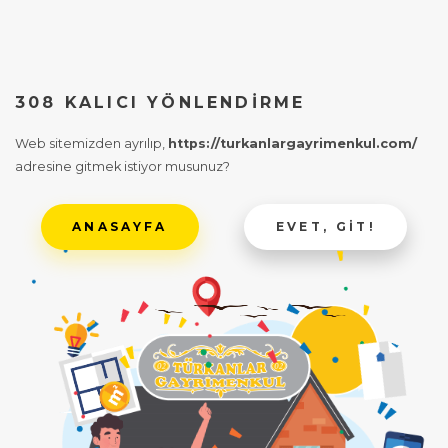
308 KALICI YÖNLENDIRME
Web sitemizden ayrılıp,
https://turkanlargayrimenkul.com/
adresine gitmek istiyor musunuz?
ANASAYFA
EVET, GIT!