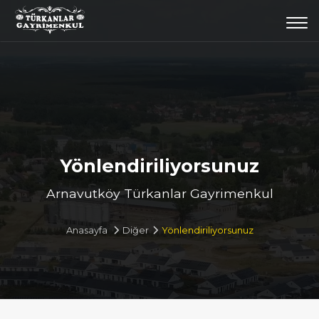
Togg
navi
Yönlendiriliyorsunuz
Arnavutköy Türkanlar Gayrimenkul
Anasayfa
Diğer
Yönlendiriliyorsunuz