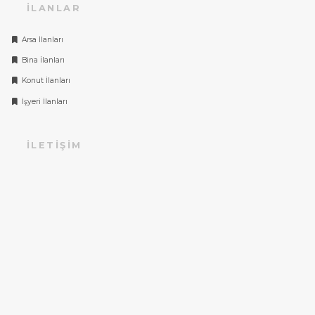
İLANLAR
Arsa İlanları
Bina İlanları
Konut İlanları
İşyeri İlanları
İLETIŞIM