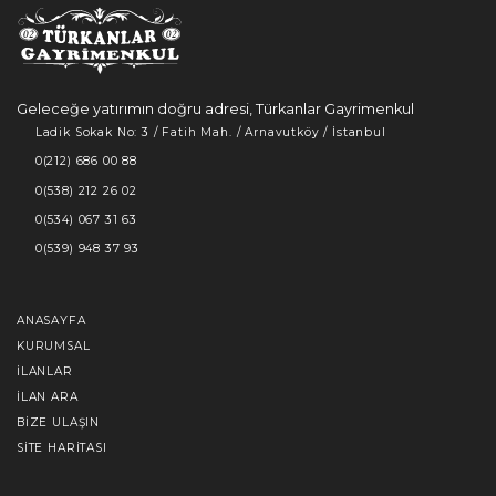
Geleceğe yatırımın doğru adresi, Türkanlar Gayrimenkul
Ladik Sokak No: 3 / Fatih Mah. / Arnavutköy / İstanbul
0(212) 686 00 88
0(538) 212 26 02
0(534) 067 31 63
0(539) 948 37 93
ANASAYFA
KURUMSAL
İLANLAR
İLAN ARA
BIZE ULAŞIN
SITE HARITASI