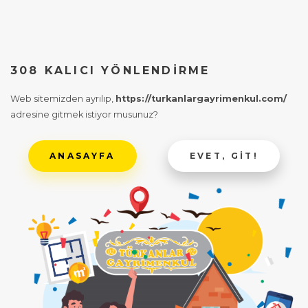
308 KALICI YÖNLENDIRME
Web sitemizden ayrılıp,
https://turkanlargayrimenkul.com/
adresine gitmek istiyor musunuz?
ANASAYFA
EVET, GIT!