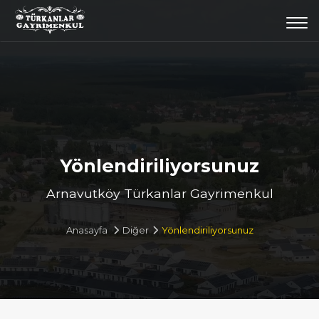
Togg
navi
Yönlendiriliyorsunuz
Arnavutköy Türkanlar Gayrimenkul
Anasayfa
Diğer
Yönlendiriliyorsunuz