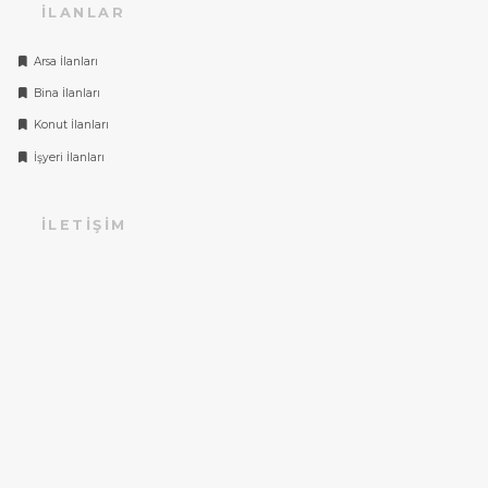
İLANLAR
Arsa İlanları
Bina İlanları
Konut İlanları
İşyeri İlanları
İLETIŞIM