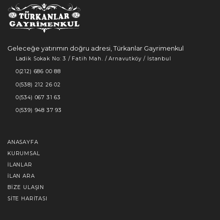
Geleceğe yatırımın doğru adresi, Türkanlar Gayrimenkul
Ladik Sokak No: 3 / Fatih Mah. / Arnavutköy / İstanbul
0(212) 686 00 88
0(538) 212 26 02
0(534) 067 31 63
0(539) 948 37 93
ANASAYFA
KURUMSAL
İLANLAR
İLAN ARA
BIZE ULAŞIN
SITE HARITASI