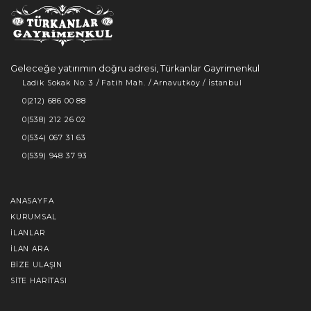
Geleceğe yatırımın doğru adresi, Türkanlar Gayrimenkul
Ladik Sokak No: 3 / Fatih Mah. / Arnavutköy / İstanbul
0(212) 686 00 88
0(538) 212 26 02
0(534) 067 31 63
0(539) 948 37 93
ANASAYFA
KURUMSAL
İLANLAR
İLAN ARA
BIZE ULAŞIN
SITE HARITASI