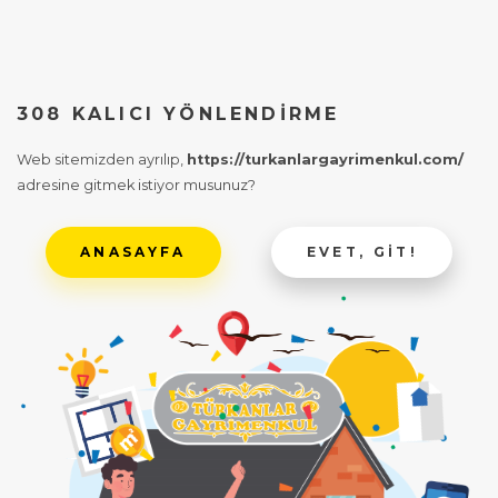
308 KALICI YÖNLENDIRME
Web sitemizden ayrılıp,
https://turkanlargayrimenkul.com/
adresine gitmek istiyor musunuz?
ANASAYFA
EVET, GIT!