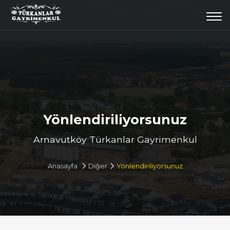
Togg
navi
Yönlendiriliyorsunuz
Arnavutköy Türkanlar Gayrimenkul
Anasayfa
Diğer
Yönlendiriliyorsunuz