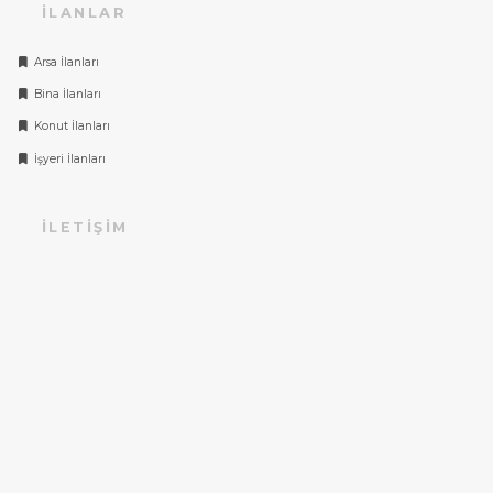
İLANLAR
Arsa İlanları
Bina İlanları
Konut İlanları
İşyeri İlanları
İLETIŞIM