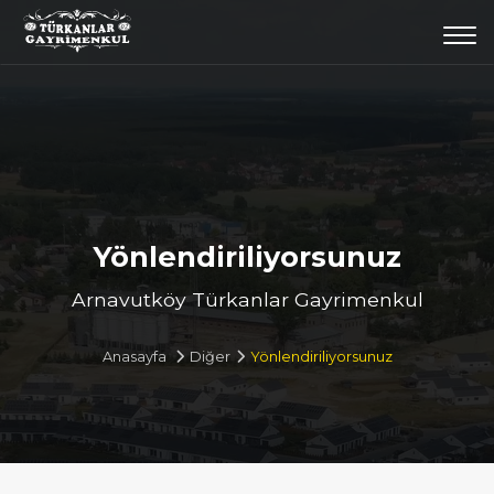
Togg
navi
Yönlendiriliyorsunuz
Arnavutköy Türkanlar Gayrimenkul
Anasayfa
Diğer
Yönlendiriliyorsunuz