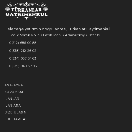
Geleceğe yatırımın doğru adresi, Türkanlar Gayrimenkul
Ladik Sokak No: 3 / Fatih Mah. / Arnavutköy / İstanbul
0(212) 686 00 88
0(538) 212 26 02
0(534) 067 31 63
0(539) 948 37 93
ANASAYFA
KURUMSAL
İLANLAR
İLAN ARA
BIZE ULAŞIN
SITE HARITASI