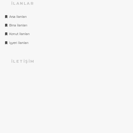
İLANLAR
Arsa İlanları
Bina İlanları
Konut İlanları
İşyeri İlanları
İLETIŞIM