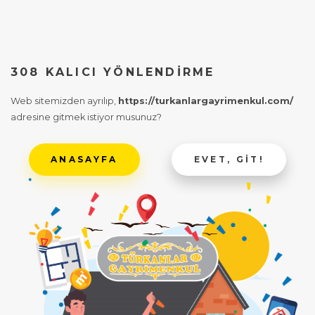
308 KALICI YÖNLENDIRME
Web sitemizden ayrılıp,
https://turkanlargayrimenkul.com/
adresine gitmek istiyor musunuz?
ANASAYFA
EVET, GIT!