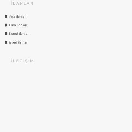
İLANLAR
Arsa İlanları
Bina İlanları
Konut İlanları
İşyeri İlanları
İLETIŞIM