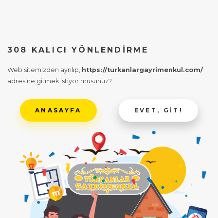
308 KALICI YÖNLENDIRME
Web sitemizden ayrılıp,
https://turkanlargayrimenkul.com/
adresine gitmek istiyor musunuz?
ANASAYFA
EVET, GIT!