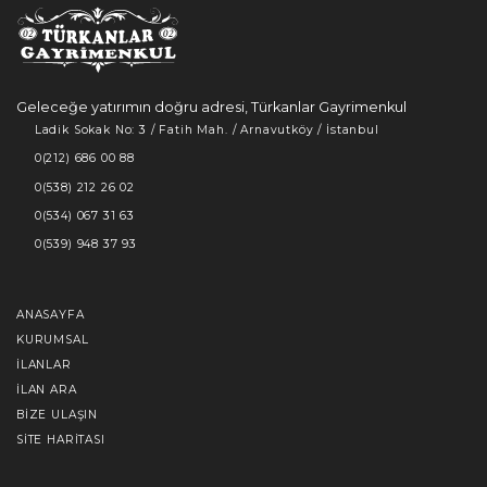
Geleceğe yatırımın doğru adresi, Türkanlar Gayrimenkul
Ladik Sokak No: 3 / Fatih Mah. / Arnavutköy / İstanbul
0(212) 686 00 88
0(538) 212 26 02
0(534) 067 31 63
0(539) 948 37 93
ANASAYFA
KURUMSAL
İLANLAR
İLAN ARA
BIZE ULAŞIN
SITE HARITASI