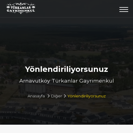
Togg
navi
Yönlendiriliyorsunuz
Arnavutköy Türkanlar Gayrimenkul
Anasayfa
Diğer
Yönlendiriliyorsunuz