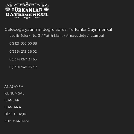
Geleceğe yatırımın doğru adresi, Türkanlar Gayrimenkul
Ladik Sokak No: 3 / Fatih Mah. / Arnavutköy / İstanbul
0(212) 686 00 88
0(538) 212 26 02
0(534) 067 31 63
0(539) 948 37 93
ANASAYFA
KURUMSAL
İLANLAR
İLAN ARA
BIZE ULAŞIN
SITE HARITASI