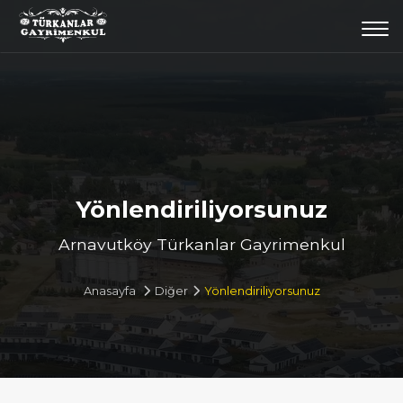
Togg
navi
Yönlendiriliyorsunuz
Arnavutköy Türkanlar Gayrimenkul
Anasayfa
Diğer
Yönlendiriliyorsunuz