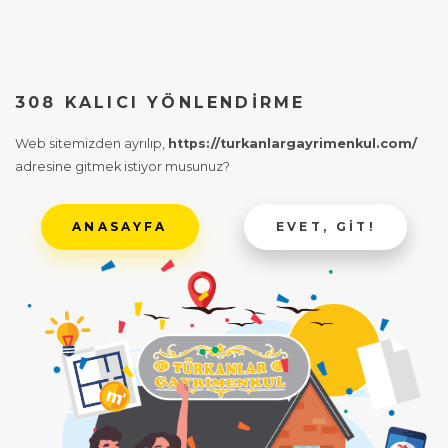
308 KALICI YÖNLENDIRME
Web sitemizden ayrılıp,
https://turkanlargayrimenkul.com/
adresine gitmek istiyor musunuz?
ANASAYFA
EVET, GIT!