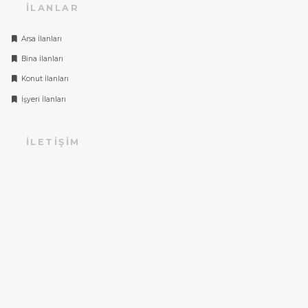
İLANLAR
Arsa İlanları
Bina İlanları
Konut İlanları
İşyeri İlanları
İLETIŞIM