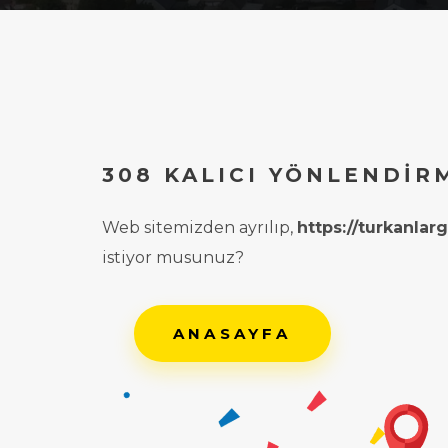
308 KALICI YÖNLENDIR
Web sitemizden ayrılıp,
https://turkanla
istiyor musunuz?
ANASAYFA