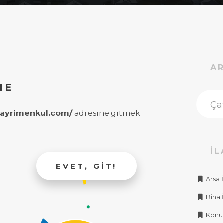
A
ME
rgayrimenkul.com/
adresine gitmek
İL
EVET, GIT!
Arsa İ
Bina İ
Konut 