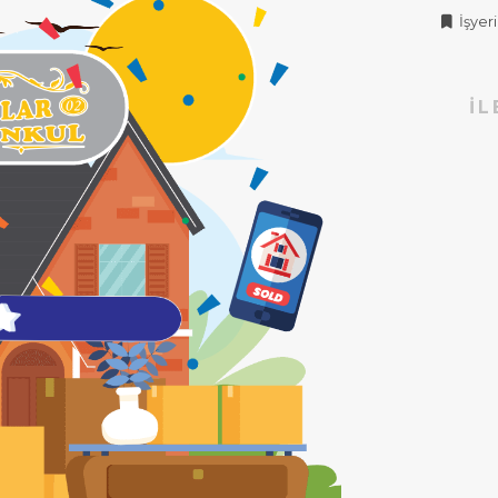
İşyeri 
İL