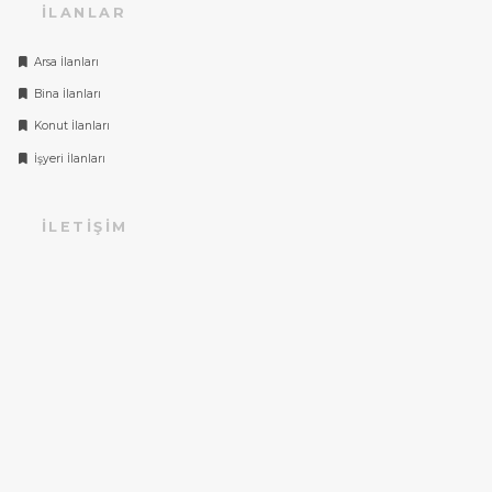
İLANLAR
Arsa İlanları
Bina İlanları
Konut İlanları
İşyeri İlanları
İLETIŞIM