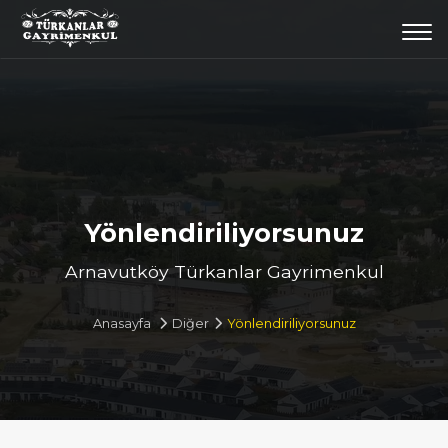
Togg
navi
Yönlendiriliyorsunuz
Arnavutköy Türkanlar Gayrimenkul
Anasayfa
Diğer
Yönlendiriliyorsunuz