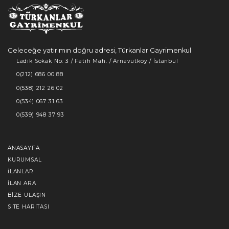
Geleceğe yatırımın doğru adresi, Türkanlar Gayrimenkul
Ladik Sokak No: 3 / Fatih Mah. / Arnavutköy / İstanbul
0(212) 686 00 88
0(538) 212 26 02
0(534) 067 31 63
0(539) 948 37 93
ANASAYFA
KURUMSAL
İLANLAR
İLAN ARA
BIZE ULAŞIN
SITE HARITASI