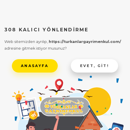
308 KALICI YÖNLENDIRME
Web sitemizden ayrılıp,
https://turkanlargayrimenkul.com/
adresine gitmek istiyor musunuz?
ANASAYFA
EVET, GIT!