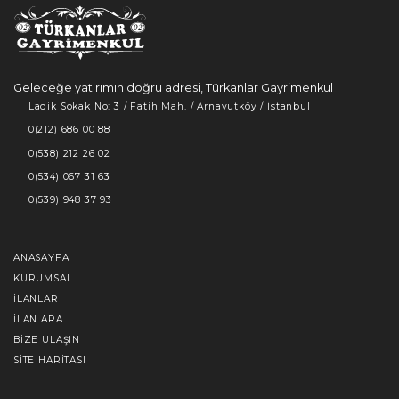
Geleceğe yatırımın doğru adresi, Türkanlar Gayrimenkul
Ladik Sokak No: 3 / Fatih Mah. / Arnavutköy / İstanbul
0(212) 686 00 88
0(538) 212 26 02
0(534) 067 31 63
0(539) 948 37 93
ANASAYFA
KURUMSAL
İLANLAR
İLAN ARA
BIZE ULAŞIN
SITE HARITASI