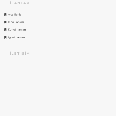
İLANLAR
Arsa İlanları
Bina İlanları
Konut İlanları
İşyeri İlanları
İLETIŞIM