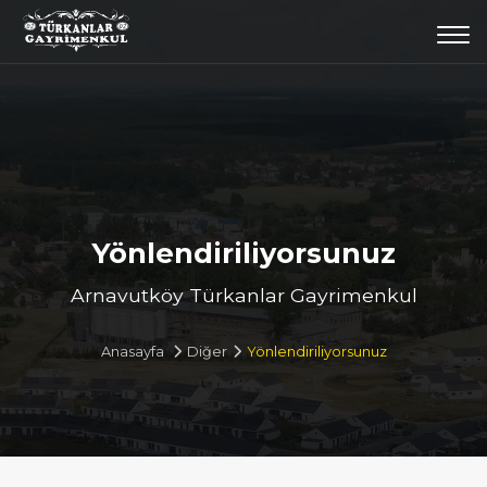
Togg
navi
Yönlendiriliyorsunuz
Arnavutköy Türkanlar Gayrimenkul
Anasayfa
Diğer
Yönlendiriliyorsunuz