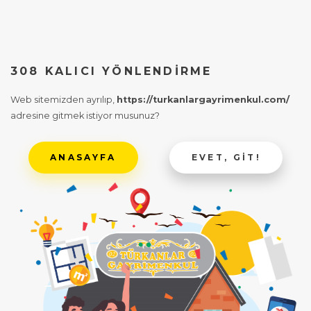
308 KALICI YÖNLENDIRME
Web sitemizden ayrılıp,
https://turkanlargayrimenkul.com/
adresine gitmek istiyor musunuz?
ANASAYFA
EVET, GIT!