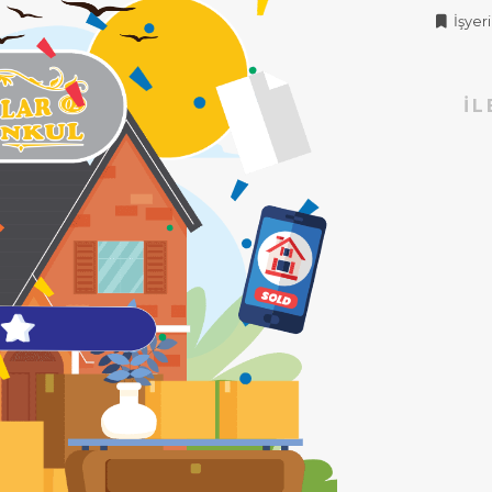
İşyeri 
İL