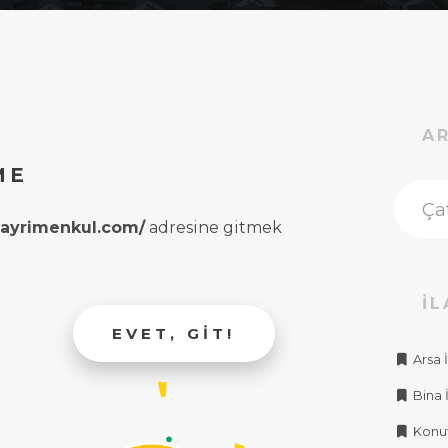
A
ME
rgayrimenkul.com/
adresine gitmek
İL
EVET, GIT!
Arsa İ
Bina İ
Konut 