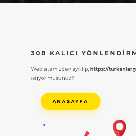
308 KALICI YÖNLENDIR
Web sitemizden ayrılıp,
https://turkanla
istiyor musunuz?
ANASAYFA