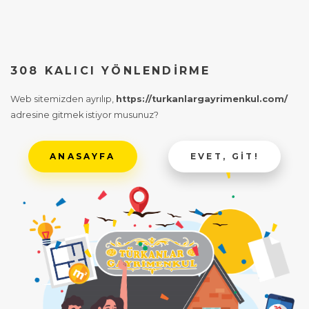
308 KALICI YÖNLENDIRME
Web sitemizden ayrılıp,
https://turkanlargayrimenkul.com/
adresine gitmek istiyor musunuz?
ANASAYFA
EVET, GIT!