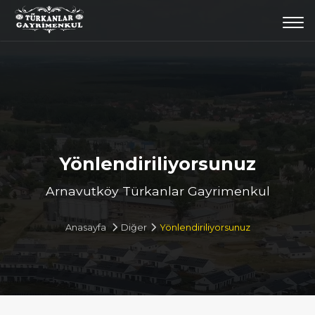
Togg
navi
Yönlendiriliyorsunuz
Arnavutköy Türkanlar Gayrimenkul
Anasayfa
Diğer
Yönlendiriliyorsunuz