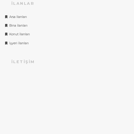
İLANLAR
Arsa İlanları
Bina İlanları
Konut İlanları
İşyeri İlanları
İLETIŞIM