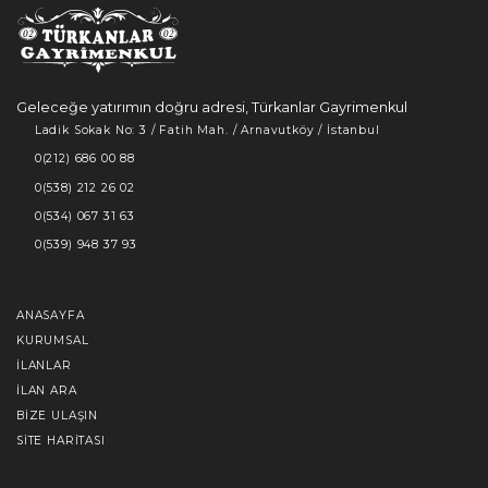
Geleceğe yatırımın doğru adresi, Türkanlar Gayrimenkul
Ladik Sokak No: 3 / Fatih Mah. / Arnavutköy / İstanbul
0(212) 686 00 88
0(538) 212 26 02
0(534) 067 31 63
0(539) 948 37 93
ANASAYFA
KURUMSAL
İLANLAR
İLAN ARA
BIZE ULAŞIN
SITE HARITASI