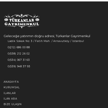
Geleceğe yatırımın doğru adresi, Türkanlar Gayrimenkul
Ladik Sokak No: 3 / Fatih Mah. / Arnavutköy / İstanbul
0(212) 686 00 88
0(538) 212 26 02
0(534) 067 31 63
0(539) 948 37 93
ANASAYFA
KURUMSAL
İLANLAR
İLAN ARA
BIZE ULAŞIN