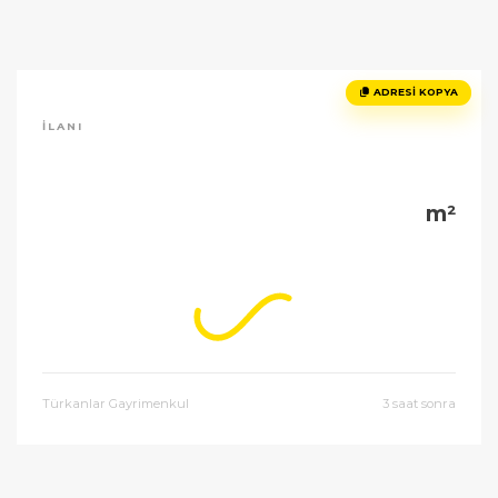
ADRESI KOPYA
İLANI
m²
Türkanlar Gayrimenkul
3 saat sonra