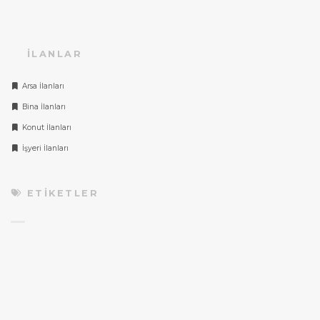
İLANLAR
Arsa İlanları
Bina İlanları
Konut İlanları
İşyeri İlanları
ETIKETLER