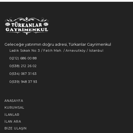
Geleceğe yatırımın doğru adresi, Türkanlar Gayrimenkul
Ladik Sokak No: 3 / Fatih Mah. / Arnavutköy / İstanbul
0(212) 686 00 88
0(538) 212 26 02
0(534) 067 31 63
0(539) 948 37 93
ANASAYFA
KURUMSAL
İLANLAR
İLAN ARA
BIZE ULAŞIN