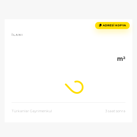
ADRESI KOPYA
İLANI
m²
Türkanlar Gayrimenkul
3 saat sonra