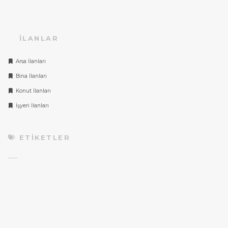
İLANLAR
Arsa İlanları
Bina İlanları
Konut İlanları
İşyeri İlanları
ETIKETLER