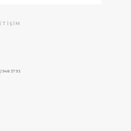
ETIŞIM
) 948 37 93