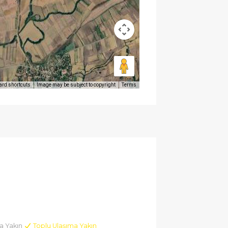
ard shortcuts
Image may be subject to copyright
Terms
a Yakın
Toplu Ulaşıma Yakın