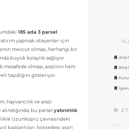
numdaki 
185 ada 3 parsel
 yatırım yapmak isteyenler için 
İL
ısının mevcut olması, herhangi bir 
Arsa İ
nda büyük kolaylık sağlıyor. 
Köyün günlük ihtiyaçlarını karşılayacak mesafede olması, arazinin hem 
Bina İ
eli taşıdığını gösteriyor.
Konut 
İşyeri 
 alındığında, bu parsel 
yatırımlık
ET
llikle Uzunköprü çevresindeki 
yol bağlantıları, bölgedeki arazi 