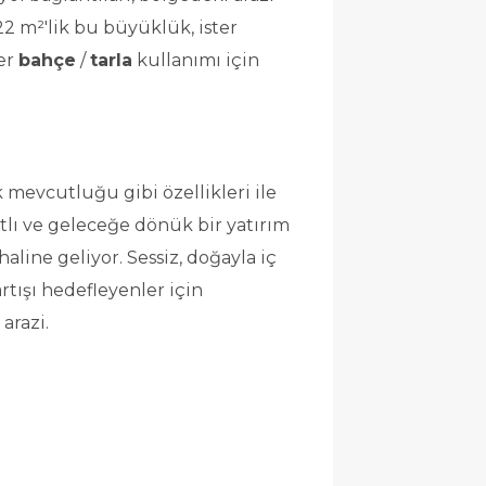
2 m²'lik bu büyüklük, ister 
er 
bahçe
 / 
tarla
 kullanımı için 
, temiz konum ve elektrik mevcutluğu gibi özellikleri ile 
tlı ve geleceğe dönük bir yatırım 
haline geliyor. Sessiz, doğayla iç 
tışı hedefleyenler için 
arazi.