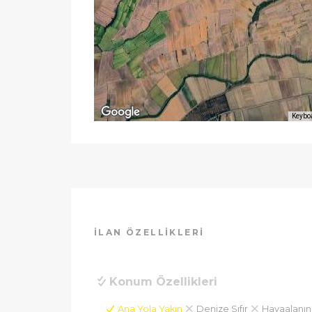
Keybo
İLAN ÖZELLIKLERI
Konum Özellikleri
Ana Yola Yakın
Denize Sıfır
Havaalanın