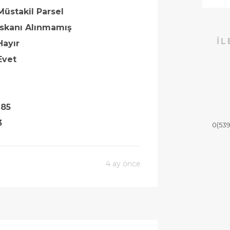
Müstakil Parsel
İskanı Alınmamış
İL
Hayır
Evet
185
3
0(539
4 ay önce