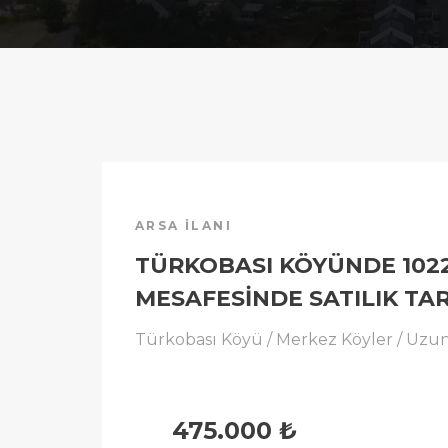
ARSA İLANI
TÜRKOBASI KÖYÜNDE 102
MESAFESİNDE SATILIK TA
Türkobası Köyü / Merkez Köyler / Uzu
475.000 ₺