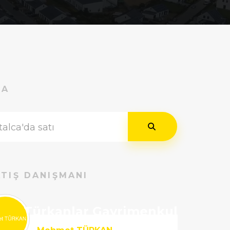
RA
TIŞ DANIŞMANI
Türkanlar Gayrimenkul