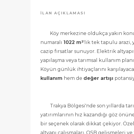
İLAN AÇIKLAMASI
	Köy merkezine oldukça yakın ko
numaralı 
1022 m²
'lik tek tapulu arazi,
cazip fırsatlar sunuyor. Elektrik altyap
yapılaşma veya tarımsal kullanım planı
kullanım
 hem de 
değer artışı
 potansiy
	Trakya Bölgesi'nde son yıllarda tarım, hayvancılık ve arazi 
yatırımlarının hız kazandığı göz önüne
bir seçenek olarak dikkat çekiyor. Öze
altyapı çalışmaları, OSB gelişmeleri ve 