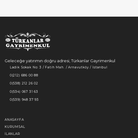
Geleceğe yatırımın doğru adresi, Türkanlar Gayrimenkul
Ladik Sokak No: 3 / Fatih Mah. / Arnavutköy / İstanbul
0(212) 686 00 88
0(538) 212 26 02
0(534) 067 31 63
0(539) 948 37 93
ANASAYFA
KURUMSAL
İLANLAR