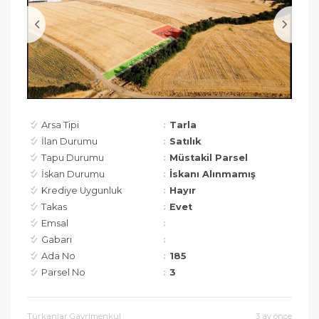
Arsa Tipi
Tarla
İlan Durumu
Satılık
Tapu Durumu
Müstakil Parsel
İskan Durumu
İskanı Alınmamış
Krediye Uygunluk
Hayır
Takas
Evet
Emsal
Gabari
Ada No
185
Parsel No
3
Türkanlar Gayrimenkul
3 ay önce