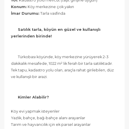
Yol:
Kadastro yolu mevcut (taşıt girişine uygun)
Konum:
Köy merkezine çok yakın
İmar Durumu:
Tarla vasfında
Satılık tarla, köyün en güzel ve kullanışlı 
yerlerinden birinde!
	Türkobası köyünde, köy merkezine yürüyerek 2-3 
dakikalık mesafede, 1022 m² lik ferah bir tarla satılıktadır. 
Tek tapu, kadastro yolu olan, araçla rahat girilebilen, düz 
ve kullanışlı bir arazi.
Kimler Alabilir?
Köy evi yapmak isteyenler
Yazlık, bahçe, bağ-bahçe alanı arayanlar
Tarım ve hayvancılık için ek parsel arayanlar