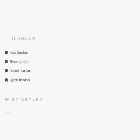
İLANLAR
Arsa İlanları
Bina İlanları
Konut İlanları
İşyeri İlanları
ETIKETLER