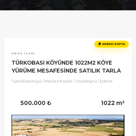
ADRESI KOPYA
ARSA İLANI
TÜRKOBASI KÖYÜNDE 1022M2 KÖYE
YÜRÜME MESAFESİNDE SATILIK TARLA
Türkobası Köyü / Merkez Köyler / Uzunköprü / Edirne
500.000 ₺
1022 m²