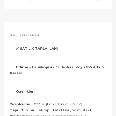
İLAN AÇIKLAMASI
✅ SATILIK TARLA İLANI
Edirne - Uzunköprü - Türkobası Köyü
185 Ada 3 
Parsel
Özellikler:
Yüzölçümü:
1.022 m² (tam 1 dönüm + 22 m²)
Tapu Durumu:
Tek tapu, kat irtifakı yok, müstakil