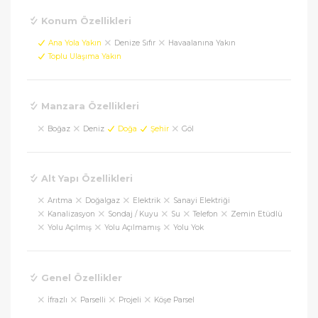
Konum Özellikleri
Ana Yola Yakın
Denize Sıfır
Havaalanına Yakın
Toplu Ulaşıma Yakın
Manzara Özellikleri
Boğaz
Deniz
Doğa
Şehir
Göl
Alt Yapı Özellikleri
Arıtma
Doğalgaz
Elektrik
Sanayi Elektriği
Kanalizasyon
Sondaj / Kuyu
Su
Telefon
Zemin Etüdlü
Yolu Açılmış
Yolu Açılmamış
Yolu Yok
Genel Özellikler
İfrazlı
Parselli
Projeli
Köşe Parsel