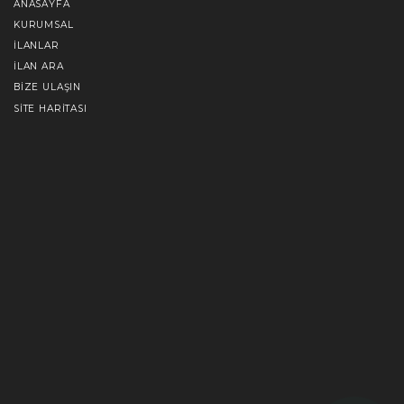
ANASAYFA
KURUMSAL
İLANLAR
İLAN ARA
BIZE ULAŞIN
SITE HARITASI