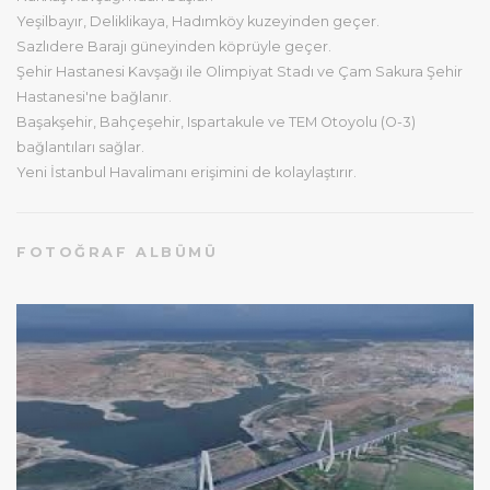
Yeşilbayır, Deliklikaya, Hadımköy kuzeyinden geçer.
Sazlıdere Barajı güneyinden köprüyle geçer.
Şehir Hastanesi Kavşağı ile Olimpiyat Stadı ve Çam Sakura Şehir
Hastanesi'ne bağlanır.
Başakşehir, Bahçeşehir, Ispartakule ve TEM Otoyolu (O-3)
bağlantıları sağlar.
Yeni İstanbul Havalimanı erişimini de kolaylaştırır.
FOTOĞRAF ALBÜMÜ