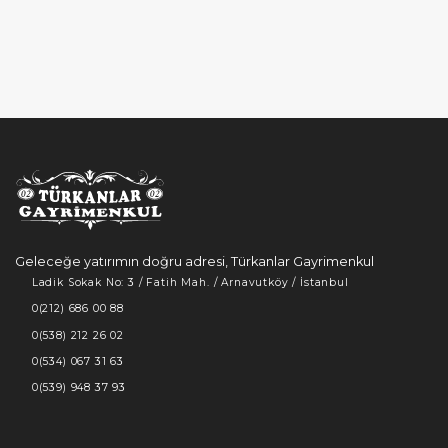
Geleceğe yatırımın doğru adresi, Türkanlar Gayrimenkul
Ladik Sokak No: 3 / Fatih Mah. / Arnavutköy / İstanbul
0(212) 686 00 88
0(538) 212 26 02
0(534) 067 31 63
0(539) 948 37 93